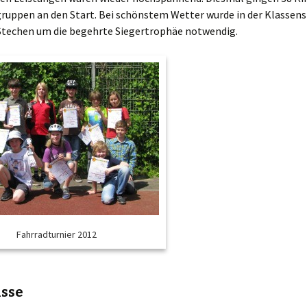
gruppen an den Start. Bei schönstem Wetter wurde in der Klassens
Musikschule Leo
 Stechen um die begehrte Siegertrophäe notwendig.
Kestenberg
KoKiTu Sportschule
Schülerclub /
Jugendarbeit an Schulen
Autobücherei
Gemeinsame Aktionen
Gem. Aktionen /
G
Veranstaltungen
z
Fahrradturnier
D
S
M
Spielefest
I
isse