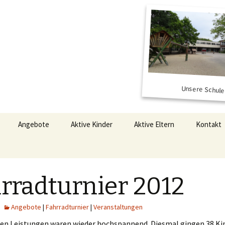
Angebote
Aktive Kinder
Aktive Eltern
Kontakt
tion
Kooperationen
Konfliktlotsen
Gesamtelternvertretung
(GEV)
essenausschuss
AGs
Schülerlotsen
rradturnier 2012
Förderverein
Percussions-AG/
Trommeln
Angebote
|
Fahrradturnier
|
Veranstaltungen
Begabungsförderung
ten Leistungen waren wieder hochspannend. Diesmal gingen 38 Kin