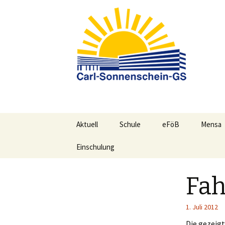
Springe
Aktuell
Schule
eFöB
Mensa
zum
Inhalt
Einschulung
Konzepte/ Allgemeines
Informa
Unsere Schule
Mittag
Fah
Schulleitungs-Team
1. Juli 2012
Das Kollegium der CSG
Die gezeig