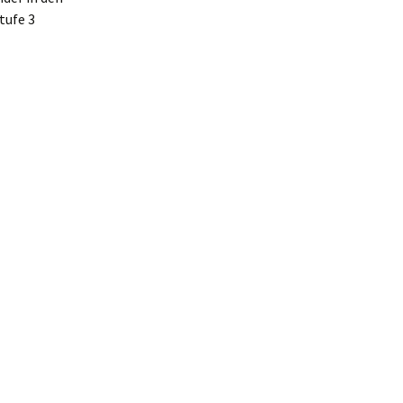
tufe 3
emeinsames Singen
um Ferienbeginn
ie Carl-Sonnenschein-
chule beim Mini-
arathon 2022 –
mpressionen