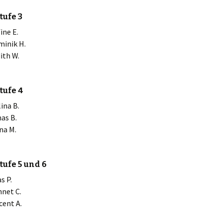
tufe 3
ine E.
minik H.
ith W.
tufe 4
ina B.
nas B.
ona M.
ufe 5 und 6
s P.
nnet C.
cent A.