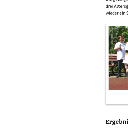
drei Alters
Sekretariat
wieder ein
Termine
Schulprofil
Schulprogramm
Schulinspektion
Wer war Carl
Sonnenschein?
50 Jahre CSGS
Ergebn