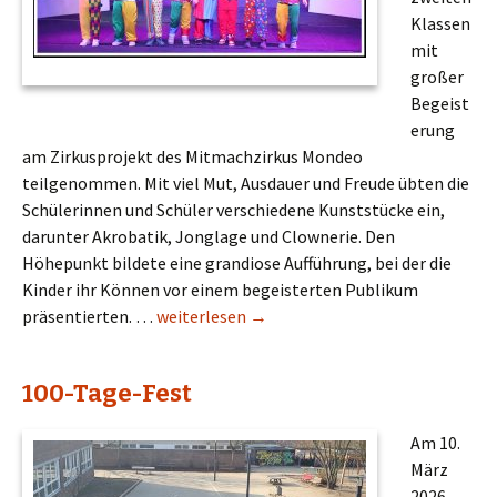
Klassen
mit
großer
Begeist
erung
am Zirkusprojekt des Mitmachzirkus Mondeo
teilgenommen. Mit viel Mut, Ausdauer und Freude übten die
Schülerinnen und Schüler verschiedene Kunststücke ein,
darunter Akrobatik, Jonglage und Clownerie. Den
Höhepunkt bildete eine grandiose Aufführung, bei der die
Kinder ihr Können vor einem begeisterten Publikum
Zirkusprojekt der 2. Klassen
präsentierten. …
weiterlesen
→
100-Tage-Fest
Am 10.
März
2026