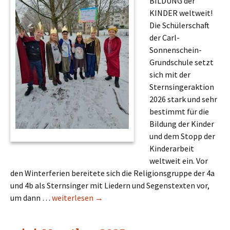
BILDUNG der
KINDER weltweit!
Die Schülerschaft
der Carl-
Sonnenschein-
Grundschule setzt
sich mit der
Sternsingeraktion
2026 stark und sehr
bestimmt für die
Bildung der Kinder
und dem Stopp der
Kinderarbeit
weltweit ein. Vor
den Winterferien bereitete sich die Religionsgruppe der 4a
und 4b als Sternsinger mit Liedern und Segenstexten vor,
Schule statt Fabrik
um dann …
weiterlesen
→